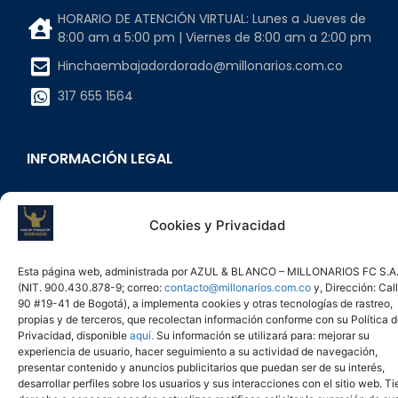
HORARIO DE ATENCIÓN VIRTUAL: Lunes a Jueves de
8:00 am a 5:00 pm | Viernes de 8:00 am a 2:00 pm
Hinchaembajadordorado@millonarios.com.co
317 655 1564
INFORMACIÓN LEGAL
AZUL & BLANCO MILLONARIOS FC S.A.
Cookies y Privacidad
NIT 900430878-9
Calle 90 # 19-41 Ofc. 702 Bogotá, Colombia
Esta página web, administrada por AZUL & BLANCO – MILLONARIOS FC S.A
(NIT. 900.430.878-9; correo:
contacto@millonarios.com.co
y, Dirección: Cal
90 #19-41 de Bogotá), a implementa cookies y otras tecnologías de rastreo,
propias y de terceros, que recolectan información conforme con su Política 
Privacidad, disponible
aquí.
Su información se utilizará para: mejorar su
experiencia de usuario, hacer seguimiento a su actividad de navegación,
presentar contenido y anuncios publicitarios que puedan ser de su interés,
desarrollar perfiles sobre los usuarios y sus interacciones con el sitio web. T