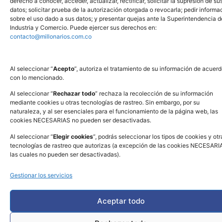
derecho a conocer, acceder, actualizar, rectificar, solicitar la supresión de su
datos; solicitar prueba de la autorización otorgada o revocarla; pedir informa
sobre el uso dado a sus datos; y presentar quejas ante la Superintendencia d
Industria y Comercio. Puede ejercer sus derechos en:
contacto@millonarios.com.co
Al seleccionar “
Acepto
”, autoriza el tratamiento de su información de acuer
con lo mencionado.
www.sic.gov.co
Al seleccionar “
Rechazar todo
” rechaza la recolección de su información
mediante cookies u otras tecnologías de rastreo. Sin embargo, por su
naturaleza, y al ser esenciales para el funcionamiento de la página web, las
cookies NECESARIAS no pueden ser desactivadas.
Al seleccionar “
Elegir cookies
”, podrás seleccionar los tipos de cookies y otr
tecnologías de rastreo que autorizas (a excepción de las cookies NECESARI
Copyright © AZUL & BLANCO MILLONARIOS FC S.A. 2026. Todos los
derechos reservados - Powered by
ZIGMA
las cuales no pueden ser desactivadas).
Gestionar los servicios
Aceptar todo