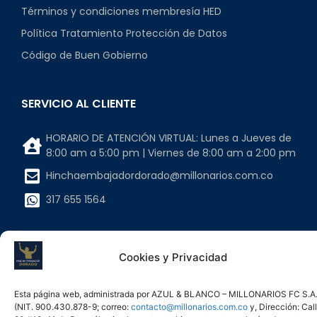
Términos y condiciones membresía HED
Política Tratamiento Protección de Datos
Código de Buen Gobierno
SERVICIO AL CLIENTE
HORARIO DE ATENCIÓN VIRTUAL: Lunes a Jueves de
8:00 am a 5:00 pm | Viernes de 8:00 am a 2:00 pm
Hinchaembajadordorado@millonarios.com.co
317 655 1564
INFORMACIÓN LEGAL
Cookies y Privacidad
AZUL & BLANCO MILLONARIOS FC S.A.
Esta página web, administrada por AZUL & BLANCO – MILLONARIOS FC S.A
NIT 900430878-9
(NIT. 900.430.878-9; correo:
contacto@millonarios.com.co
y, Dirección: Cal