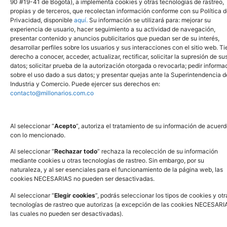
90 #19-41 de Bogotá), a implementa cookies y otras tecnologías de rastreo,
Calle 90 # 19-41 Ofc. 702 Bogotá, Colombia
propias y de terceros, que recolectan información conforme con su Política 
Privacidad, disponible
aquí.
Su información se utilizará para: mejorar su
experiencia de usuario, hacer seguimiento a su actividad de navegación,
presentar contenido y anuncios publicitarios que puedan ser de su interés,
desarrollar perfiles sobre los usuarios y sus interacciones con el sitio web. T
derecho a conocer, acceder, actualizar, rectificar, solicitar la supresión de su
datos; solicitar prueba de la autorización otorgada o revocarla; pedir informa
sobre el uso dado a sus datos; y presentar quejas ante la Superintendencia d
Industria y Comercio. Puede ejercer sus derechos en:
contacto@millonarios.com.co
Al seleccionar “
Acepto
”, autoriza el tratamiento de su información de acuer
con lo mencionado.
Al seleccionar “
Rechazar todo
” rechaza la recolección de su información
mediante cookies u otras tecnologías de rastreo. Sin embargo, por su
naturaleza, y al ser esenciales para el funcionamiento de la página web, las
cookies NECESARIAS no pueden ser desactivadas.
www.sic.gov.co
Al seleccionar “
Elegir cookies
”, podrás seleccionar los tipos de cookies y otr
tecnologías de rastreo que autorizas (a excepción de las cookies NECESARI
las cuales no pueden ser desactivadas).