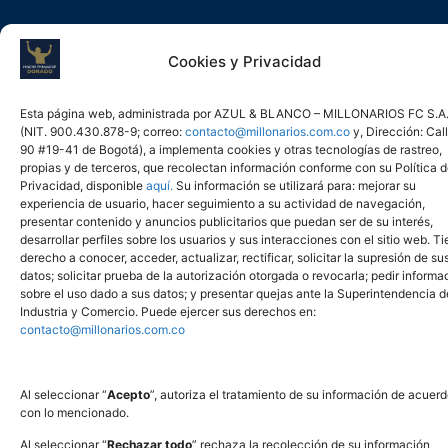
INFORMACIÓN LEGAL
Cookies y Privacidad
AZUL & BLANCO MILLONARIOS FC S.A.
Esta página web, administrada por AZUL & BLANCO – MILLONARIOS FC S.A
NIT 900430878-9
(NIT. 900.430.878-9; correo:
contacto@millonarios.com.co
y, Dirección: Cal
Calle 90 # 19-41 Ofc. 702 Bogotá, Colombia
90 #19-41 de Bogotá), a implementa cookies y otras tecnologías de rastreo,
propias y de terceros, que recolectan información conforme con su Política 
Privacidad, disponible
aquí.
Su información se utilizará para: mejorar su
experiencia de usuario, hacer seguimiento a su actividad de navegación,
presentar contenido y anuncios publicitarios que puedan ser de su interés,
desarrollar perfiles sobre los usuarios y sus interacciones con el sitio web. T
derecho a conocer, acceder, actualizar, rectificar, solicitar la supresión de su
datos; solicitar prueba de la autorización otorgada o revocarla; pedir informa
sobre el uso dado a sus datos; y presentar quejas ante la Superintendencia d
Industria y Comercio. Puede ejercer sus derechos en:
contacto@millonarios.com.co
Al seleccionar “
Acepto
”, autoriza el tratamiento de su información de acuer
con lo mencionado.
Al seleccionar “
Rechazar todo
” rechaza la recolección de su información