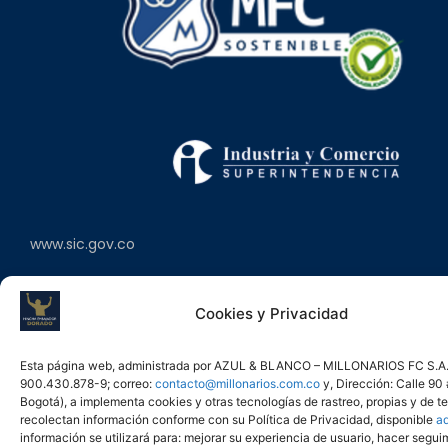
www.sic.gov.co
Cookies y Privacidad
Copyright © AZUL & BLANCO MILLONARIOS FC S.A. 2026. Todos los
Esta página web, administrada por AZUL & BLANCO – MILLONARIOS FC S.A.
derechos reservados - Powered by
ZIGMA
900.430.878-9; correo:
contacto@millonarios.com.co
y, Dirección: Calle 90
Bogotá), a implementa cookies y otras tecnologías de rastreo, propias y de t
recolectan información conforme con su Política de Privacidad, disponible
aq
información se utilizará para: mejorar su experiencia de usuario, hacer segui