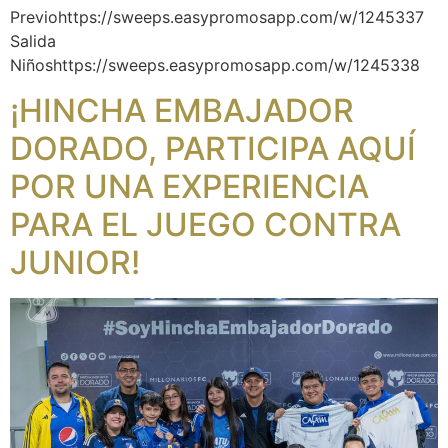
Previohttps://sweeps.easypromosapp.com/w/1245337
Salida
Niñoshttps://sweeps.easypromosapp.com/w/1245338
¡HINCHA EMBAJADOR
DORADO, PARTICIPA AQUÍ
POR UNA EXPERIENCIA
PARA EL JUEGO CONTRA
JUNIOR!