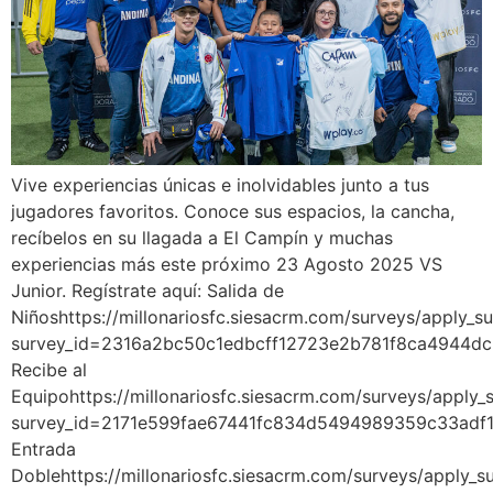
Vive experiencias únicas e inolvidables junto a tus
jugadores favoritos. Conoce sus espacios, la cancha,
recíbelos en su llagada a El Campín y muchas
experiencias más este próximo 23 Agosto 2025 VS
Junior. Regístrate aquí: Salida de
Niñoshttps://millonariosfc.siesacrm.com/surveys/apply_su
survey_id=2316a2bc50c1edbcff12723e2b781f8ca4944d
Recibe al
Equipohttps://millonariosfc.siesacrm.com/surveys/apply_
survey_id=2171e599fae67441fc834d5494989359c33adf
Entrada
Doblehttps://millonariosfc.siesacrm.com/surveys/apply_s