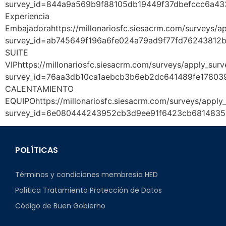
survey_id=844a9a569b9f88105db19449f37dbefccc6a43
Experiencia
Embajadorahttps://millonariosfc.siesacrm.com/surveys/ap
survey_id=ab745649f196a6fe024a79ad9f77fd76243812
SUITE
VIPhttps://millonariosfc.siesacrm.com/surveys/apply_surv
survey_id=76aa3db10ca1aebcb3b6eb2dc641489fe17803
CALENTAMIENTO
EQUIPOhttps://millonariosfc.siesacrm.com/surveys/apply_
survey_id=6e080444243952cb3d9ee91f6423cb681483
POLÍTICAS
Términos y condiciones membresía HED
Política Tratamiento Protección de Datos
Código de Buen Gobierno