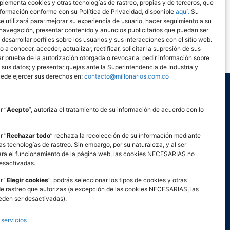
plementa cookies y otras tecnologías de rastreo, propias y de terceros, que
4ae01caa61e5936 Recibe al
nformación conforme con su Política de Privacidad, disponible
aquí.
Su
e utilizará para: mejorar su experiencia de usuario, hacer seguimiento a su
3b67c6f29fbac3898a Experiencia
 navegación, presentar contenido y anuncios publicitarios que puedan ser
85916cdf4a76a1ac8a8731 Salida
, desarrollar perfiles sobre los usuarios y sus interacciones con el sitio web.
b0e56c264e85367a7
 a conocer, acceder, actualizar, rectificar, solicitar la supresión de sus
tar prueba de la autorización otorgada o revocarla; pedir información sobre
b668927653113f86809649c0
 sus datos; y presentar quejas ante la Superintendencia de Industria y
ede ejercer sus derechos en:
contacto@millonarios.com.co
r “
Acepto
”, autoriza el tratamiento de su información de acuerdo con lo
LEGAL
r “
Rechazar todo
” rechaza la recolección de su información mediante
as tecnologías de rastreo. Sin embargo, por su naturaleza, y al ser
ILLONARIOS FC
ara el funcionamiento de la página web, las cookies NECESARIAS no
esactivadas.
9
r “
Elegir cookies
”, podrás seleccionar los tipos de cookies y otras
de rastreo que autorizas (a excepción de las cookies NECESARIAS, las
Ofc. 702
eden ser desactivadas).
a
 servicios
www.sic.gov.co