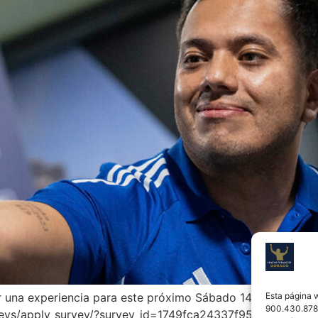
Esta página 
por una experiencia para este próximo Sábado 14 Febrero 20
900.430.878-
urveys/apply_survey/?survey_id=1749fca24337f9530d8c6d