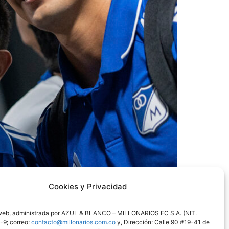
Cookies y Privacidad
web, administrada por AZUL & BLANCO – MILLONARIOS FC S.A. (NIT.
26.
Entrada
9; correo:
contacto@millonarios.com.co
y, Dirección: Calle 90 #19-41 de
aeaa851db8c3aef003 ZONA