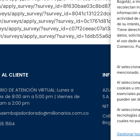
Bogotá), a im
veys/apply_survey/?survey_id=8f630bae03c8bd87cd1e30666
recolectan i
información s
surveys/apply_survey/?survey_id=8041c131222dcee446754b
actividad de
com/surveys/apply_survey/?survey_id=0c1761d81da0f34324
de su interés
urveys/apply_survey/?survey_id=c07f2ceeac07a13a37f2c41
Tiene derecho
datos; solici
m.com/surveys/apply_survey/?survey_id=1ddb55a6d5cc5c9e
el uso dado a
Comercio. Pu
Al selecciona
mencionado.
 AL CLIENTE
INFORMACIÓN 
Al selecciona
cookies u otr
RIO DE ATENCIÓN VIRTUAL: Lunes a
AZUL & BLANCO M
esenciales p
s de 8:00 am a 5:00 pm | Viernes de
S.A.
pueden ser d
 am a 2:00 pm
NIT 900430878-
Al selecciona
haembajadordorado@millonarios.com.co
tecnologías 
Calle 90 # 19-41 
cuales no pu
Bogotá, Colombi
55 1564
Gestionar los