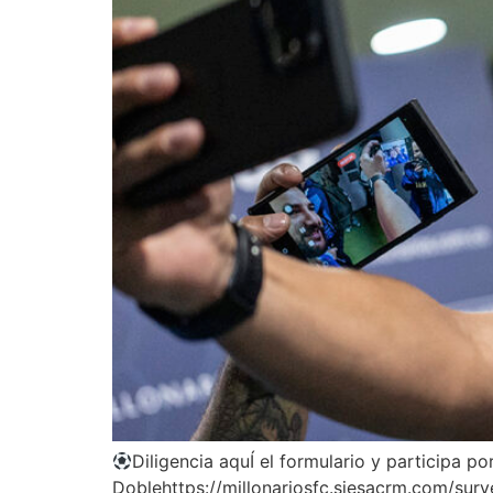
Diligencia aquÍ el formulario y participa 
Doblehttps://millonariosfc.siesacrm.com/s