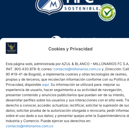
Cookies y Privacidad
Esta página web, administrada por AZUL & BLANCO – MILLONARIOS FC S.A
www.sic.gov.co
(NIT. 900.430.878-9; correo:
contacto@millonarios.com.co
y, Dirección: Cal
90 #19-41 de Bogotá), a implementa cookies y otras tecnologías de rastreo,
propias y de terceros, que recolectan información conforme con su Política 
Privacidad, disponible
aquí.
Su información se utilizará para: mejorar su
experiencia de usuario, hacer seguimiento a su actividad de navegación,
presentar contenido y anuncios publicitarios que puedan ser de su interés,
Copyright © AZUL & BLANCO MILLONARIOS FC S.A. 2026. Todos los
desarrollar perfiles sobre los usuarios y sus interacciones con el sitio web. T
derechos reservados - Powered by
ZIGMA
derecho a conocer, acceder, actualizar, rectificar, solicitar la supresión de su
datos; solicitar prueba de la autorización otorgada o revocarla; pedir informa
sobre el uso dado a sus datos; y presentar quejas ante la Superintendencia d
Industria y Comercio. Puede ejercer sus derechos en:
contacto@millonarios.com.co