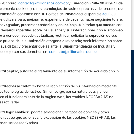
9; correo:
contacto@millonarios.com.co
y, Dirección: Calle 90 #19-41 de
plementa cookies y otras tecnologías de rastreo, propias y de terceros, que
nformación conforme con su Política de Privacidad, disponible
aquí.
Su
e utilizará para: mejorar su experiencia de usuario, hacer seguimiento a su
 navegación, presentar contenido y anuncios publicitarios que puedan ser
, desarrollar perfiles sobre los usuarios y sus interacciones con el sitio web.
 Media Maratón de Bogotá 2026. Los afiliados
 a conocer, acceder, actualizar, rectificar, solicitar la supresión de sus
tar prueba de la autorización otorgada o revocarla; pedir información sobre
eriencia exclusiva. CONSULTA AQUÍ LOS T&C:
 sus datos; y presentar quejas ante la Superintendencia de Industria y
ede ejercer sus derechos en:
contacto@millonarios.com.co
r “
Acepto
”, autoriza el tratamiento de su información de acuerdo con lo
LEGAL
r “
Rechazar todo
” rechaza la recolección de su información mediante
as tecnologías de rastreo. Sin embargo, por su naturaleza, y al ser
ILLONARIOS FC
ara el funcionamiento de la página web, las cookies NECESARIAS no
esactivadas.
9
r “
Elegir cookies
”, podrás seleccionar los tipos de cookies y otras
de rastreo que autorizas (a excepción de las cookies NECESARIAS, las
Ofc. 702
eden ser desactivadas).
a