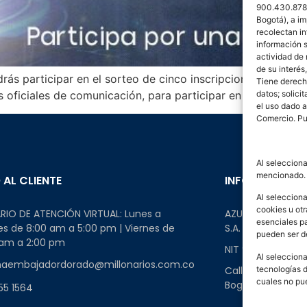
900.430.878-
Bogotá), a im
recolectan i
información s
actividad de
de su interés
ás participar en el sorteo de cinco inscripciones para la
Tiene derecho
datos; solici
es oficiales de comunicación, para participar en esta exp
el uso dado a
Comercio. Pu
Al selecciona
mencionado.
 AL CLIENTE
INFORMACIÓN 
Al selecciona
cookies u otr
RIO DE ATENCIÓN VIRTUAL: Lunes a
AZUL & BLANCO M
esenciales p
s de 8:00 am a 5:00 pm | Viernes de
S.A.
pueden ser d
 am a 2:00 pm
NIT 900430878-
Al selecciona
haembajadordorado@millonarios.com.co
tecnologías 
Calle 90 # 19-41 
cuales no pu
Bogotá, Colombi
55 1564