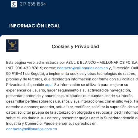
317 655 1564
INFORMACIÓN LEGAL
AZUL & BLANCO MILLONARIOS FC S.A.
Cookies y Privacidad
NIT 900430878-9
Calle 90 # 19-41 Ofc. 702 Bogotá, Colombia
Esta página web, administrada por AZUL & BLANCO – MILLONARIOS FC S.A
(NIT. 900.430.878-9; correo:
contacto@millonarios.com.co
y, Dirección: Cal
90 #19-41 de Bogotá), a implementa cookies y otras tecnologías de rastreo,
propias y de terceros, que recolectan información conforme con su Política 
Privacidad, disponible
aquí.
Su información se utilizará para: mejorar su
experiencia de usuario, hacer seguimiento a su actividad de navegación,
presentar contenido y anuncios publicitarios que puedan ser de su interés,
desarrollar perfiles sobre los usuarios y sus interacciones con el sitio web. T
derecho a conocer, acceder, actualizar, rectificar, solicitar la supresión de su
datos; solicitar prueba de la autorización otorgada o revocarla; pedir informa
sobre el uso dado a sus datos; y presentar quejas ante la Superintendencia d
Industria y Comercio. Puede ejercer sus derechos en:
contacto@millonarios.com.co