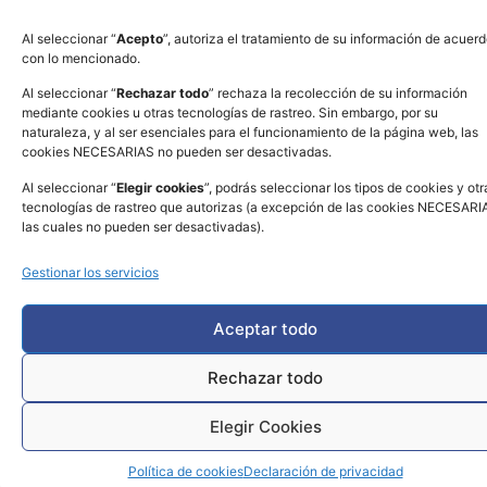
Al seleccionar “
Acepto
”, autoriza el tratamiento de su información de acuer
con lo mencionado.
Al seleccionar “
Rechazar todo
” rechaza la recolección de su información
www.sic.gov.co
mediante cookies u otras tecnologías de rastreo. Sin embargo, por su
naturaleza, y al ser esenciales para el funcionamiento de la página web, las
cookies NECESARIAS no pueden ser desactivadas.
Al seleccionar “
Elegir cookies
”, podrás seleccionar los tipos de cookies y otr
tecnologías de rastreo que autorizas (a excepción de las cookies NECESARI
Copyright © AZUL & BLANCO MILLONARIOS FC S.A. 2026. Todos los
las cuales no pueden ser desactivadas).
derechos reservados - Powered by
ZIGMA
Gestionar los servicios
Aceptar todo
Rechazar todo
Elegir Cookies
Política de cookies
Declaración de privacidad